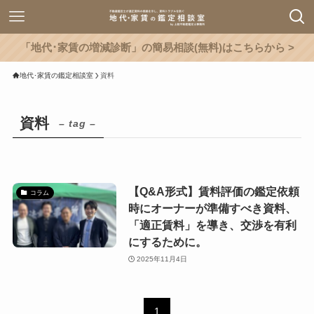
「地代･家賃の増減診断」の簡易相談(無料)はこちらから >
地代･家賃の鑑定相談室
資料
資料
– tag –
【Q&A形式】賃料評価の鑑定依頼
コラム
時にオーナーが準備すべき資料、
「適正賃料」を導き、交渉を有利
にするために。
2025年11月4日
1